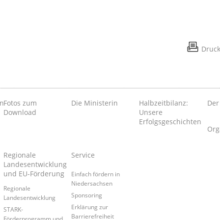
Druc
en
Fotos zum
Die Ministerin
Halbzeitbilanz:
Der
Download
Unsere
Erfolgsgeschichten
Org
Regionale
Service
Landesentwicklung
und EU-Förderung
Einfach fördern in
Niedersachsen
Regionale
Sponsoring
Landesentwicklung
Erklärung zur
STARK-
Barrierefreiheit
Förderprogramm und