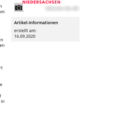
n
Bildrechte
:
Nds. MB
ium
Artikel-Informationen
erstellt am:
16.09.2020
en
hen
rt
ne
t
 in