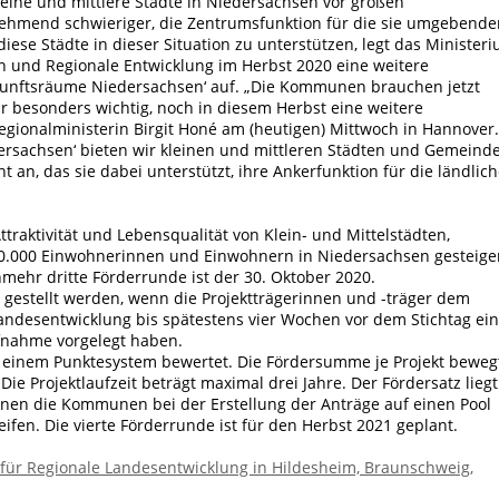
eine und mittlere Städte in Niedersachsen vor großen
nehmend schwieriger, die Zentrumsfunktion für die sie umgebende
e Städte in dieser Situation zu unterstützen, legt das Minister
 und Regionale Entwicklung im Herbst 2020 eine weitere
unftsräume Niedersachsen‘ auf. „Die Kommunen brauchen jetzt
r besonders wichtig, noch in diesem Herbst eine weitere
gionalministerin Birgit Honé am (heutigen) Mittwoch in Hannover.
dersachsen‘ bieten wir kleinen und mittleren Städten und Gemeind
t an, das sie dabei unterstützt, ihre Ankerfunktion für die ländlic
traktivität und Lebensqualität von Klein- und Mittelstädten,
000 Einwohnerinnen und Einwohnern in Niedersachsen gesteige
mehr dritte Förderrunde ist der 30. Oktober 2020.
estellt werden, wenn die Projektträgerinnen und -träger dem
Landesentwicklung bis spätestens vier Wochen vor dem Stichtag ei
nahme vorgelegt haben.
 einem Punktesystem bewertet. Die Fördersumme je Projekt beweg
ie Projektlaufzeit beträgt maximal drei Jahre. Der Fördersatz liegt
önnen die Kommunen bei der Erstellung der Anträge auf einen Pool
fen. Die vierte Förderrunde ist für den Herbst 2021 geplant.
für Regionale Landesentwicklung in Hildesheim, Braunschweig,