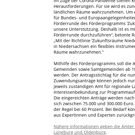
Im Zuge der Corona-Pandemie stehen kl
Herausforderungen. Für sie wird es zu
ländlichen Räume wahrzunehmen. Um dies
für Bundes- und Europaangelegenheiten
Förderrunde des Förderprogramms ‘Zuk
unsere Unterstützung. Deshalb ist es mi
Förderrunde durchzuführen“, betonte Re
„Mit der Richtlinie ‘Zukunftsräume Nie
in Niedersachsen ein flexibles Instrumen
Räume wahrzunehmen.“
Mithilfe des Förderprogramms soll die At
Gemeinden sowie Samtgemeinden ab 10.
werden. Der Antragsstichtag für die nun
Zuwendungsanträge können jedoch nur g
jeweils zuständigen Amt für regionale 
Interessenbekundung zur Programmauf
Die eingereichten Anträge werden nach
sich zwischen 75.000 und 300.000 Euro. D
der Regel bei 60 Prozent. Bei Bedarf k
aus Expertinnen und Experten zurückgrei
Nähere Informationen geben die Ämter 
Lüneburg und Oldenburg
.