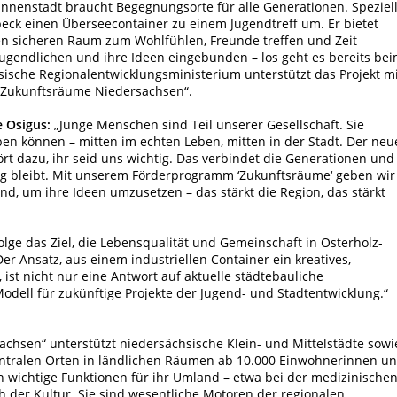
Innenstadt braucht Begegnungsorte für alle Generationen. Speziel
eck einen Überseecontainer zu einem Jugendtreff um. Er bietet
n sicheren Raum zum Wohlfühlen, Freunde treffen und Zeit
ugendlichen und ihre Ideen eingebunden – los geht es bereits be
ische Regionalentwicklungsministerium unterstützt das Projekt mi
Zukunftsräume Niedersachsen“.
 Osigus:
„Junge Menschen sind Teil unserer Gesellschaft. Sie
ben können – mitten im echten Leben, mitten in der Stadt. Der neu
ehört dazu, ihr seid uns wichtig. Das verbindet die Generationen und
dig bleibt. Mit unserem Förderprogramm ‘Zukunftsräume‘ geben wir
d, um ihre Ideen umzusetzen – das stärkt die Region, das stärkt
olge das Ziel, die Lebensqualität und Gemeinschaft in Osterholz-
r Ansatz, aus einem industriellen Container ein kreatives,
 ist nicht nur eine Antwort auf aktuelle städtebauliche
odell für zukünftige Projekte der Jugend- und Stadtentwicklung
hsen“ unterstützt niedersächsische Klein- und Mittelstädte sowi
ralen Orten in ländlichen Räumen ab 10.000 Einwohnerinnen u
wichtige Funktionen für ihr Umland – etwa bei der medizinische
 der Kultur. Sie sind wesentliche Motoren der regionalen