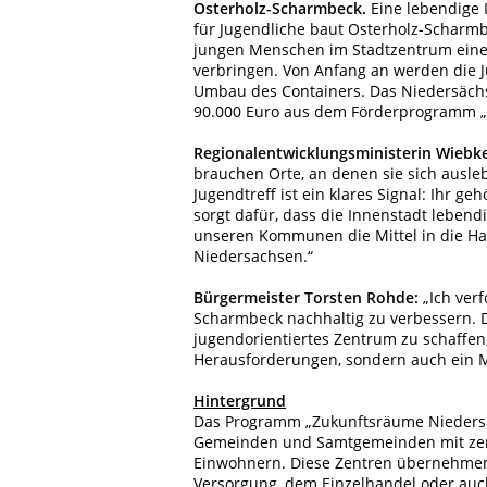
Osterholz-Scharmbeck.
Eine lebendige 
für Jugendliche baut Osterholz-Scharmb
jungen Menschen im Stadtzentrum eine
verbringen. Von Anfang an werden die J
Umbau des Containers. Das Niedersächs
90.000 Euro aus dem Förderprogramm „
Regionalentwicklungsministerin Wiebke
brauchen Orte, an denen sie sich ausle
Jugendtreff ist ein klares Signal: Ihr g
sorgt dafür, dass die Innenstadt leben
unseren Kommunen die Mittel in die Han
Niedersachsen.“
Bürgermeister Torsten Rohde:
„Ich verf
Scharmbeck nachhaltig zu verbessern. De
jugendorientiertes Zentrum zu schaffen,
Herausforderungen, sondern auch ein M
Hintergrund
Das Programm „Zukunftsräume Niedersac
Gemeinden und Samtgemeinden mit zent
Einwohnern. Diese Zentren übernehmen 
Versorgung, dem Einzelhandel oder auch