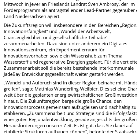
Mittwoch in Jever an Frieslands Landrat Sven Ambrosy, der im
Förderprogramm als antragstellender Lead-Partner gegenüber
Land Niedersachsen agiert.
Die Zukunftsregion will insbesondere in den Bereichen „Region
Innovationsfähigkeit“ und „Wandel der Arbeitswelt,
Chancengleichheit und gesellschaftliche Teilhabe“
zusammenarbeiten. Dazu sind unter anderem ein Digitales
Innovationszentrum, ein Experimentierraum für
Innovationsvorhaben sowie ein Wissenshub zum Thema
Wasserstoff und regenerative Energien geplant. Für die vertieft
Zusammenarbeit soll die bereits bestehende interkommunale
JadeBay Entwicklungsgesellschaft weiter gestärkt werden.
„Wandel und Aufbruch sind in dieser Region beinahe mit Händ
greifen“, sagte Matthias Wunderling-Weilbier. Dies sei eine Cha
weit über die geplanten energiewirtschaftlichen Großinvestitio
hinaus. Die Zukunftsregion berge die große Chance, den
Innovationsprozess gemeinsam aufzugleisen und nachhaltig zu
etablieren. „Zusammenarbeit und Strategie sind die Erfolgsfakt
einer guten Regionalentwicklung, gerade angesichts der großen
Herausforderungen unserer Zeit. Es ist gut, dass Sie dabei auf
etablierte Strukturen aufbauen können“, betonte der Staatssekr