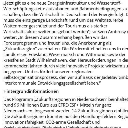
„Jetzt gilt es eine neue Energieinfrastruktur und Wasserstoff-
Wertschöpfungskette aufzubauen und Rahmenbedingungen zu
schaffen, dass die Wirtschaft in Deutschland der Energie folgt. 
muss die einzigartige Landschaft rund um das Weltnaturerbe
Wattenmeer geschützt und der Tourismus als starker
Wirtschaftsfaktor weiter ausgebaut werden“, so Sven Ambrosy
weiter: „In diesem Zusammenhang begrüßen wir das
Förderprogramm und freuen uns, die Anerkennung als
„Zukunftsregion“ zu erhalten. Die Fördermittel helfen uns in de
Landkreisen Friesland, Wesermarsch und Wittmund sowie der
kreisfreien Stadt Wilhelmshaven, den Herausforderungen in de
kommenden Jahren durch viele innovative Projekte wirksam z
begegnen. Und es fördert unseren regionalen
Selbstorganisationsprozess, den wir auf Basis der JadeBay Gmb
interkommunale Entwicklungsgesellschaft leben.“
Hintergrundinformationen
Das Programm „Zukunftsregionen in Niedersachsen“ beinhalte
rund 96 Millionen Euro aus EFRE/ESF+ Mitteln für ganz
Niedersachsen. Insgesamt werden 14 Zukunftsregionen etablier
Die Zukunftsregionen konnten aus den Handlungsfeldern Regi
Innovationsfähigkeit, CO2-arme Gesellschaft und
Kreislaufwirtschaft, Biologische Vielfalt und funktionierende