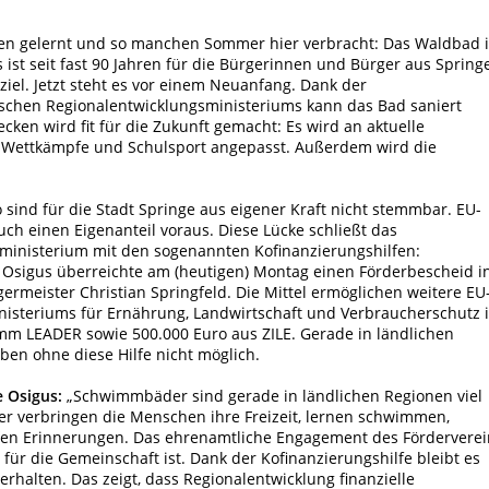
n gelernt und so manchen Sommer hier verbracht: Das Waldbad 
s ist seit fast 90 Jahren für die Bürgerinnen und Bürger aus Spring
iel. Jetzt steht es vor einem Neuanfang. Dank der
ischen Regionalentwicklungsministeriums kann das Bad saniert
en wird fit für die Zukunft gemacht: Es wird an aktuelle
 Wettkämpfe und Schulsport angepasst. Außerdem wird die
 sind für die Stadt Springe aus eigener Kraft nicht stemmbar. EU-
h einen Eigenanteil voraus. Diese Lücke schließt das
ministerium mit den sogenannten Kofinanzierungshilfen:
 Osigus überreichte am (heutigen) Montag einen Förderbescheid i
rmeister Christian Springfeld. Die Mittel ermöglichen weitere EU
isteriums für Ernährung, Landwirtschaft und Verbraucherschutz 
m LEADER sowie 500.000 Euro aus ZILE. Gerade in ländlichen
ben ohne diese Hilfe nicht möglich.
 Osigus:
„Schwimmbäder sind gerade in ländlichen Regionen viel
r verbringen die Menschen ihre Freizeit, lernen schwimmen,
fen Erinnerungen. Das ehrenamtliche Engagement des Förderverei
 für die Gemeinschaft ist. Dank der Kofinanzierungshilfe bleibt es
halten. Das zeigt, dass Regionalentwicklung finanzielle