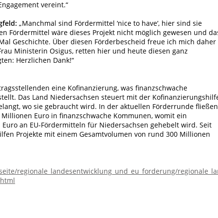
Engagement vereint.“
gfeld:
„Manchmal sind Fördermittel ‘nice to have‘, hier sind sie
gen Fördermittel wäre dieses Projekt nicht möglich gewesen und da
 Mal Geschichte. Über diesen Förderbescheid freue ich mich daher
 Frau Ministerin Osigus, retten hier und heute diesen ganz
ten: Herzlichen Dank!“
agsstellenden eine Kofinanzierung, was finanzschwache
llt. Das Land Niedersachsen steuert mit der Kofinanzierungshilf
angt, wo sie gebraucht wird. In der aktuellen Förderrunde fließen
,5 Millionen Euro in finanzschwache Kommunen, womit ein
Euro an EU-Fördermitteln für Niedersachsen gehebelt wird. Seit
ilfen Projekte mit einem Gesamtvolumen von rund 300 Millionen
seite/regionale_landesentwicklung_und_eu_forderung/regionale_
.html