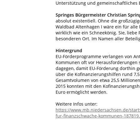
Unterstützung und gemeinschaftliches 
Springes Bürgermeister Christian Sprin
absolut existentiell. Ohne die großzügi
Waldbad Altenhagen I wäre ein für alle
wirklich wie ein Schneekönig. Sie, liebe
besonderen Ort. Im Namen aller Beteilig
Hintergrund
EU-Förderprogramme verlangen von Antr
Kommunen oft vor Herausforderungen ste
dagegen, damit EU-Förderung dorthin gel
über die Kofinanzierungshilfen rund 7
Gesamtvolumen von etwa 25,5 Millionen 
2015 konnten mit den Kofinanzierungsh
Euro ermöglicht werden.
Weitere Infos unter:
https://www.mb.niedersachsen.de/start
fur-finanzschwache-kommunen-187819