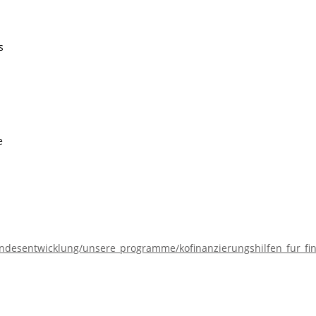
s
e
landesentwicklung/unsere_programme/kofinanzierungshilfen_fur_