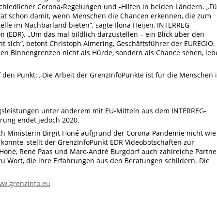
hiedlicher Corona-Regelungen und -Hilfen in beiden Ländern. „Fü
tät schon damit, wenn Menschen die Chancen erkennen, die zum
telle im Nachbarland bieten“, sagte Ilona Heijen, INTERREG-
n (EDR). „Um das mal bildlich darzustellen – ein Blick über den
 sich“, betont Christoph Almering, Geschäftsführer der EUREGIO.
hen Binnengrenzen nicht als Hürde, sondern als Chance sehen, leb
 den Punkt: „Die Arbeit der GrenzInfoPunkte ist für die Menschen 
gsleistungen unter anderem mit EU-Mitteln aus dem INTERREG-
erung endet jedoch 2020.
h Ministerin Birgit Honé aufgrund der Corona-Pandemie nicht wie
n konnte, stellt der GrenzInfoPunkt EDR Videobotschaften zur
Honé, René Paas und Marc-André Burgdorf auch zahlreiche Partne
 Wort, die ihre Erfahrungen aus den Beratungen schildern. Die
w.grenzinfo.eu