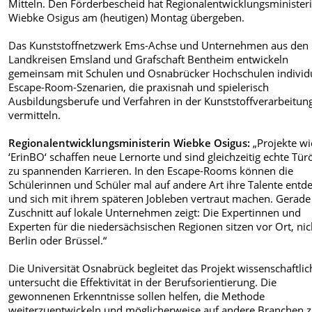
Mitteln. Den Förderbescheid hat Regionalentwicklungsminister
Wiebke Osigus am (heutigen) Montag übergeben.
Das Kunststoffnetzwerk Ems-Achse und Unternehmen aus den
Landkreisen Emsland und Grafschaft Bentheim entwickeln
gemeinsam mit Schulen und Osnabrücker Hochschulen individ
Escape-Room-Szenarien, die praxisnah und spielerisch
Ausbildungsberufe und Verfahren in der Kunststoffverarbeitun
vermitteln.
Regionalentwicklungsministerin Wiebke Osigus:
„Projekte wi
‘ErinBO‘ schaffen neue Lernorte und sind gleichzeitig echte Tür
zu spannenden Karrieren. In den Escape-Rooms können die
Schülerinnen und Schüler mal auf andere Art ihre Talente entd
und sich mit ihrem späteren Jobleben vertraut machen. Gerade
Zuschnitt auf lokale Unternehmen zeigt: Die Expertinnen und
Experten für die niedersächsischen Regionen sitzen vor Ort, nic
Berlin oder Brüssel.“
Die Universität Osnabrück begleitet das Projekt wissenschaftli
untersucht die Effektivität in der Berufsorientierung. Die
gewonnenen Erkenntnisse sollen helfen, die Methode
weiterzuentwickeln und möglicherweise auf andere Branchen 