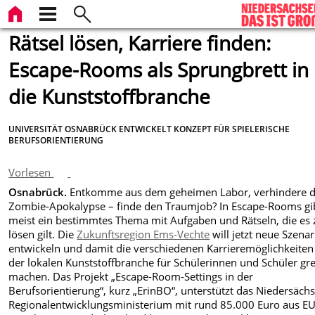
Rätsel lösen, Karriere finden:
Escape-Rooms als Sprungbrett in
die Kunststoffbranche
UNIVERSITÄT OSNABRÜCK ENTWICKELT KONZEPT FÜR SPIELERISCHE
BERUFSORIENTIERUNG
Vorlesen
Osnabrück.
Entkomme aus dem geheimen Labor, verhindere d
Zombie-Apokalypse – finde den Traumjob? In Escape-Rooms gi
meist ein bestimmtes Thema mit Aufgaben und Rätseln, die es 
lösen gilt. Die
Zukunftsregion Ems-Vechte
will jetzt neue Szena
entwickeln und damit die verschiedenen Karrieremöglichkeiten
der lokalen Kunststoffbranche für Schülerinnen und Schüler gre
machen. Das Projekt „Escape-Room-Settings in der
Berufsorientierung“, kurz „ErinBO“, unterstützt das Niedersäch
Regionalentwicklungsministerium mit rund 85.000 Euro aus EU