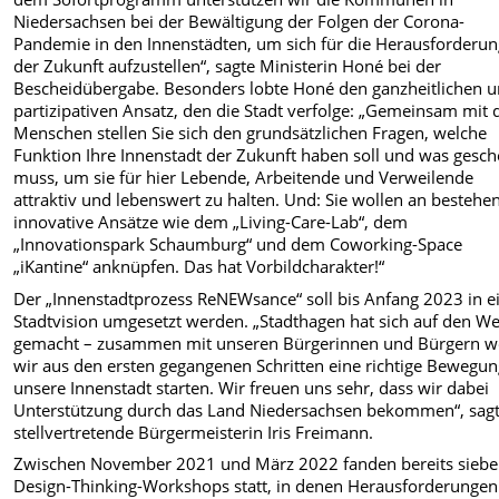
Niedersachsen bei der Bewältigung der Folgen der Corona-
Pandemie in den Innenstädten, um sich für die Herausforderu
der Zukunft aufzustellen“, sagte Ministerin Honé bei der
Bescheidübergabe. Besonders lobte Honé den ganzheitlichen 
partizipativen Ansatz, den die Stadt verfolge: „Gemeinsam mit 
Menschen stellen Sie sich den grundsätzlichen Fragen, welche
Funktion Ihre Innenstadt der Zukunft haben soll und was gesc
muss, um sie für hier Lebende, Arbeitende und Verweilende
attraktiv und lebenswert zu halten. Und: Sie wollen an bestehe
innovative Ansätze wie dem „Living-Care-Lab“, dem
„Innovationspark Schaumburg“ und dem Coworking-Space
„iKantine“ anknüpfen. Das hat Vorbildcharakter!“
Der „Innenstadtprozess ReNEWsance“ soll bis Anfang 2023 in e
Stadtvision umgesetzt werden. „Stadthagen hat sich auf den W
gemacht – zusammen mit unseren Bürgerinnen und Bürgern w
wir aus den ersten gegangenen Schritten eine richtige Bewegun
unsere Innenstadt starten. Wir freuen uns sehr, dass wir dabei
Unterstützung durch das Land Niedersachsen bekommen“, sagt
stellvertretende Bürgermeisterin Iris Freimann.
Zwischen November 2021 und März 2022 fanden bereits sieb
Design-Thinking-Workshops statt, in denen Herausforderunge