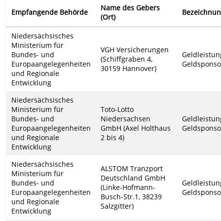
Name des Gebers
Empfangende Behörde
Bezeichnu
(Ort)
Niedersächsisches
Ministerium für
VGH Versicherungen
Bundes- und
Geldleistun
(Schiffgraben 4,
Europaangelegenheiten
Geldsponso
30159 Hannover)
und Regionale
Entwicklung
Niedersächsisches
Ministerium für
Toto-Lotto
Bundes- und
Niedersachsen
Geldleistun
Europaangelegenheiten
GmbH (Axel Holthaus
Geldsponso
und Regionale
2 bis 4)
Entwicklung
Niedersächsisches
ALSTOM Tranzport
Ministerium für
Deutschland GmbH
Bundes- und
Geldleistun
(Linke-Hofmann-
Europaangelegenheiten
Geldsponso
Busch-Str.1, 38239
und Regionale
Salzgitter)
Entwicklung