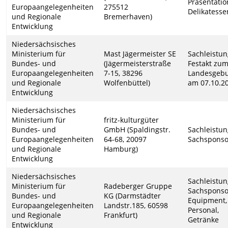
Präsentati
Europaangelegenheiten
275512
Delikatesse
und Regionale
Bremerhaven)
Entwicklung
Niedersächsisches
Ministerium für
Mast Jägermeister SE
Sachleistu
Bundes- und
(Jägermeisterstraße
Festakt zum
Europaangelegenheiten
7-15, 38296
Landesgebu
und Regionale
Wolfenbüttel)
am 07.10.2
Entwicklung
Niedersächsisches
Ministerium für
fritz-kulturgüter
Bundes- und
GmbH (Spaldingstr.
Sachleistu
Europaangelegenheiten
64-68, 20097
Sachsponso
und Regionale
Hamburg)
Entwicklung
Niedersächsisches
Sachleistu
Ministerium für
Radeberger Gruppe
Sachsponso
Bundes- und
KG (Darmstädter
Equipment,
Europaangelegenheiten
Landstr.185, 60598
Personal,
und Regionale
Frankfurt)
Getränke
Entwicklung