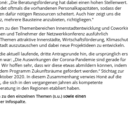
é: „Die Beratungsförderung hat dabei einen hohen Stellenwert.
det oftmals die vorhandenen Personalkapazitäten, sodass der
n dafür nötigen Ressourcen scheitert. Auch hier zeigt uns die
, mehrere Bausteine anzubieten, richtigliegen.“
rem zu den Themenbereichen Innenstadtentwicklung und Coworki
nen und Teilnehmer der Netzwerkkonferenz ausführlich
 Themen attraktive Innenstädte, Wirtschaftsförderung, Klimaschut
stadt auszutauschen und dabei neue Projektideen zu entwickeln.
ie aktuell laufende, dritte Antragsrunde hin, die ursprünglich ers
 war: „Die Auswirkungen der Corona-Pandemie sind gerade für
Wir hoffen sehr, dass wir diese etwas abmildern können, indem
s dem Programm Zukunftsräume gefördert werden.“ Stichtag zur
 Oktober 2020. In diesem Zusammenhang verwies Honé auf die
, die sich in den vergangenen Jahren als kompetente
eratung in den Regionen etabliert haben.
 zu den einzelnen Themen (s.u.) s
owie einen
der Infospalte.