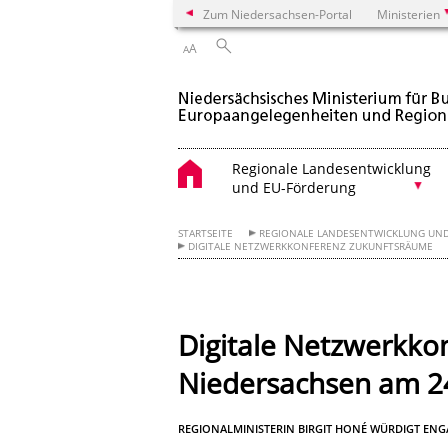
Zum Niedersachsen-Portal
Ministerien
A
A
Regionale Landesentwicklung
und EU-Förderung
STARTSEITE
REGIONALE LANDESENTWICKLUNG UN
DIGITALE NETZWERKKONFERENZ ZUKUNFTSRÄUME
Digitale Netzwerkko
Niedersachsen am 2
REGIONALMINISTERIN BIRGIT HONÉ WÜRDIGT E