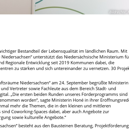
Bildrechte
:
wichtiger Bestandteil der Lebensqualität im ländlichen Raum. Mit
edersachsen“ unterstützt das Niedersächsische Ministerium fü
d Regionale Entwicklung seit 2019 Kommunen dabei, die
entren zu stärken und sich untereinander zu vernetzen. 30 Proje
nftsräume Niedersachsen“ am 24. September b
egrüßte Ministerin
und Vertreter sowie F
achleute aus dem Bereich Stadt- und
gital. „Die ersten beiden Runden unseres Förderprogramms sind
ommen worden“, sagte Ministerin Honé in ihrer Eröffnungsred
einmal mehr die Themen, die in den kleinen und mittleren
 sind Coworking-Spaces dabei, aber auch Angebote zur
gung sowie kulturelle Angebote.“
chsen“ besteht aus den Bausteinen Beratung, Projektförderung