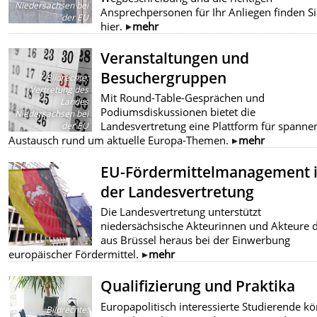
Niedersachsen bei
Ansprechpersonen für Ihr Anliegen finden Si
der EU
hier.
mehr
Veranstaltungen und
Besuchergruppen
Bildrechte
:
Vertretung des
Mit Round-Table-Gesprächen und
Landes
Podiumsdiskussionen bietet die
Niedersachsen bei
Landesvertretung eine Plattform für spann
der EU
Austausch rund um aktuelle Europa-Themen.
mehr
EU-Fördermittelmanagement 
der Landesvertretung
Die Landesvertretung unterstützt
niedersächsische Akteurinnen und Akteure d
aus Brüssel heraus bei der Einwerbung
europäischer Fördermittel.
mehr
Qualifizierung und Praktika
Europapolitisch interessierte Studierende k
Bildrechte
: