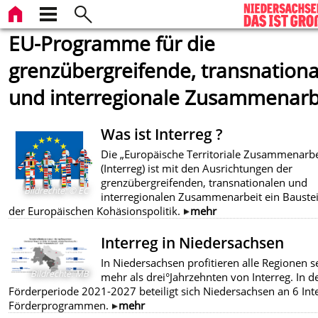
EU-Programme für die
grenzübergreifende, transnationa
und interregionale Zusammenarb
Was ist Interreg ?
Die „Europäische Territoriale Zusammenarbe
(Interreg) ist mit den Ausrichtungen der
grenzübergreifenden, transnationalen und
Bildrechte
:
© EC
interregionalen Zusammenarbeit ein Bauste
der Europäischen Kohäsionspolitik.
mehr
Interreg in Niedersachsen
In Niedersachsen profitieren alle Regionen se
Bildrechte
:
MB
mehr als drei°Jahrzehnten von Interreg. In d
Förderperiode 2021-2027 beteiligt sich Niedersachsen an 6 Int
Förderprogrammen.
mehr