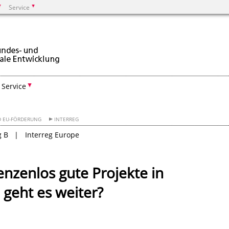
Service
Suchen
Service
D EU-FÖRDERUNG
INTERREG
g B
Interreg Europe
enzenlos gute Projekte in
geht es weiter?