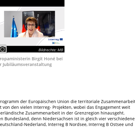
Bildrechte
:
MB
ropaministerin Birgit Honé bei
r Jubiläumsveranstaltung
g-Programm der Europäischen Union die territoriale Zusammenarbei
t von den vielen Interreg- Projekten, wobei das Engagement weit
derländische Zusammenarbeit in der Grenzregion hinausgeht.
en Bundesland, denn Niedersachsen ist in gleich vier verschieden
Deutschland-Nederland, Interreg B Nordsee, Interreg B Ostsee und