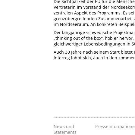
Die Sichtbarkeit der EU für die Mensch
Vertreterin im Vorstand der Nordseekom
zentralen Aspekt des Programms. Es sei
grenzübergreifenden Zusammenarbeit zu
im Nordseeraum. An konkreten Beispiele
Der langjährige schwedische Projektman
„thinking out of the box“, hob er hervo
gleichwertiger Lebensbedingungen in Sta
Auch 30 Jahre nach seinem Start bietet 
Interreg lohnt sich, auch in den komme
News und
Presseinformation
Statements