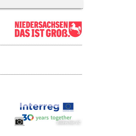
Bildrechte
:
EC