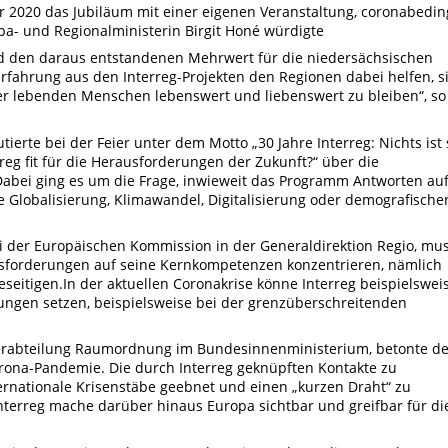
r 2020 das Jubiläum mit einer eigenen Veranstaltung, coronabedin
pa- und Regionalministerin Birgit Honé würdigte
nd den daraus entstandenen Mehrwert für die niedersächsischen
Erfahrung aus den Interreg-Projekten den Regionen dabei helfen, s
hier lebenden Menschen lebenswert und liebenswert zu bleiben“, so
tierte bei der Feier unter dem Motto „30 Jahre Interreg: Nichts ist 
eg fit für die Herausforderungen der Zukunft?“ über die
abei ging es um die Frage, inwieweit das Programm Antworten au
e Globalisierung, Klimawandel, Digitalisierung oder demografische
bei der Europäischen Kommission in der Generaldirektion Regio, mu
ausforderungen auf seine Kernkompetenzen konzentrieren, nämlich
seitigen.In der aktuellen Coronakrise könne Interreg beispielswei
sungen setzen, beispielsweise bei der grenzüberschreitenden
terabteilung Raumordnung im Bundesinnenministerium, betonte d
rona-Pandemie. Die durch Interreg geknüpften Kontakte zu
rnationale Krisenstäbe geebnet und einen „kurzen Draht“ zu
terreg mache darüber hinaus Europa sichtbar und greifbar für di