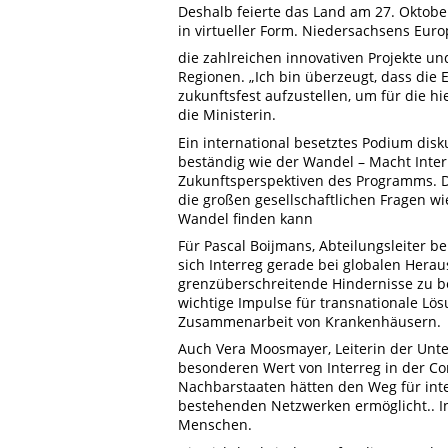
Deshalb feierte das Land am 27. Oktobe
in virtueller Form. Niedersachsens Euro
die zahlreichen innovativen Projekte u
Regionen. „Ich bin überzeugt, dass die 
zukunftsfest aufzustellen, um für die 
die Ministerin.
Ein international besetztes Podium disku
beständig wie der Wandel – Macht Interr
Zukunftsperspektiven des Programms. D
die großen gesellschaftlichen Fragen wi
Wandel finden kann
Für Pascal Boijmans, Abteilungsleiter 
sich Interreg gerade bei globalen Her
grenzüberschreitende Hindernisse zu be
wichtige Impulse für transnationale Lö
Zusammenarbeit von Krankenhäusern.
Auch Vera Moosmayer, Leiterin der Un
besonderen Wert von Interreg in der Co
Nachbarstaaten hätten den Weg für inte
bestehenden Netzwerken ermöglicht.. In
Menschen.