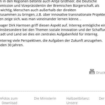
en in den Regionen betonte auch Antje Grotheer, die Deutsche
mission und Vizepräsidentin der Bremischen Bürgerschaft, als
 wichtig, Menschen auch außerhalb der direkten
sammen zu bringen, z.B. über innovative transnationale Projekte
n zeige sich, was man voneinander lernen könne. .
ager Dirk Harmsen griff diesen Aspekt auf. Interreg ermögliche ei
r. Insbesondere bei den Themen soziale Innovation und der Schaffu
dt und Land sei dies ein zentrales Aufgabenfeld für Interreg.
Interreg viele Perspektiven, die Aufgaben der Zukunft anzugehen.
nden 30 Jahren.
Druc
en
Fotos zum
Die Ministerin
Halbzeitbilanz:
Der
Download
Unsere