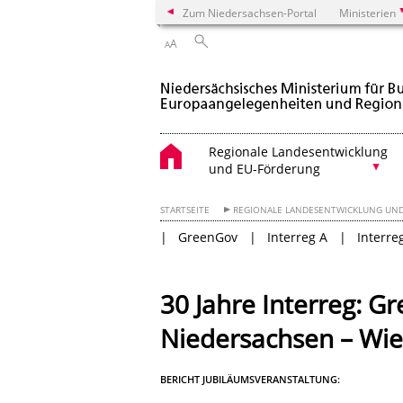
Zum Niedersachsen-Portal
Ministerien
A
A
Regionale Landesentwicklung
und EU-Förderung
STARTSEITE
REGIONALE LANDESENTWICKLUNG UN
GreenGov
Interreg A
Interre
30 Jahre Interreg: Gr
Niedersachsen – Wie 
BERICHT JUBILÄUMSVERANSTALTUNG: