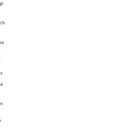
gt
ich
so
f
r
ss
se
en
e