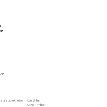
n
ng
ken
 Staatssekretär
Kurzfilm
Ministerium